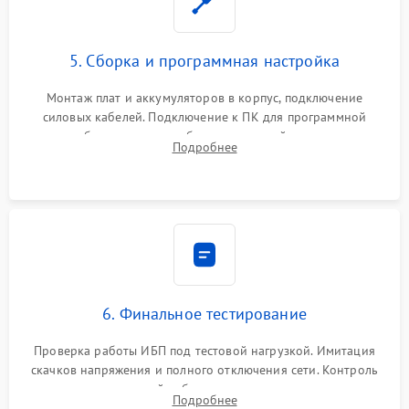
5. Сборка и программная настройка
Монтаж плат и аккумуляторов в корпус, подключение
силовых кабелей. Подключение к ПК для программной
калибровки констант батареи, настройки порогов
Подробнее
срабатывания AVR и сброса счетчиков старения АКБ.
6. Финальное тестирование
Проверка работы ИБП под тестовой нагрузкой. Имитация
скачков напряжения и полного отключения сети. Контроль
времени автономной работы, температурного режима и
Подробнее
корректности формы выходного сигнала.