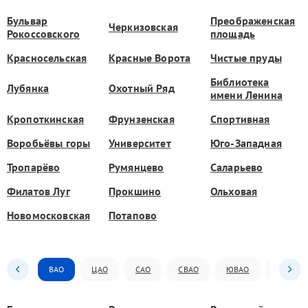
Бульвар
Преображенская
Черкизовская
Рокоссовского
площадь
Красносельская
Красные Ворота
Чистые пруды
Библиотека
Лубянка
Охотный Ряд
имени Ленина
Кропоткинская
Фрунзенская
Спортивная
Воробьёвы горы
Университет
Юго-Западная
Тропарёво
Румянцево
Саларьево
Филатов Луг
Прокшино
Ольховая
Новомосковская
Потапово
ВАО
ЦАО
САО
СВАО
ЮВАО
ЮАО