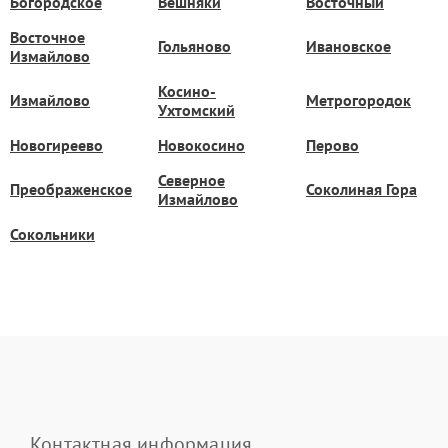
Богородское
Вешняки
Восточный
Восточное
Гольяново
Ивановское
Измайлово
Косино-
Измайлово
Метрогородок
Ухтомский
Новогиреево
Новокосино
Перово
Северное
Преображенское
Соколиная Гора
Измайлово
Сокольники
Контактная информация