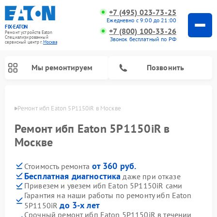
+7 (495) 023-73-25
Ежедневно с 9:00 до 21:00
FIX-EATON
+7 (800) 100-33-26
Ремонт устройств Eaton
Специализированный
Звонок бесплатный по РФ
cервисный центр г.
Москва
Мы ремонтируем
Позвонить
оскве
Ремонт ибп Eaton 5P1150iR в Москве
Ремонт ибп Eaton 5P1150iR в
Москве
от 360 руб.
Стоимость ремонта
Бесплатная диагностика
даже при отказе
Привезем и увезем ибп Eaton 5P1150iR сами
Гарантия на наши работы по ремонту ибп Eaton
до 3-х лет
5P1150iR
Срочный ремонт ибп Eaton 5P1150iR в течении