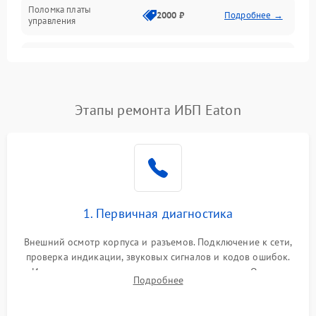
Поломка платы
Механика
2000 ₽
Подробнее →
управления
Неисправность
3000 ₽
Подробнее →
трансформатора
Повреждение
Этапы ремонта ИБП Eaton
500 ₽
Подробнее →
конденсаторов
Поломка предохранителя
100 ₽
Подробнее →
Неисправность системы
1000 ₽
Подробнее →
охлаждения
1. Первичная диагностика
Неисправность
500 ₽
Подробнее →
Внешний осмотр корпуса и разъемов. Подключение к сети,
индикаторов
проверка индикации, звуковых сигналов и кодов ошибок.
Измерение входного и выходного напряжения. Оценка
Поломка фильтров
Подробнее
1000 ₽
Подробнее →
реакции ИБП на отключение основного питания без
(EMI/EMC)
нагрузки.