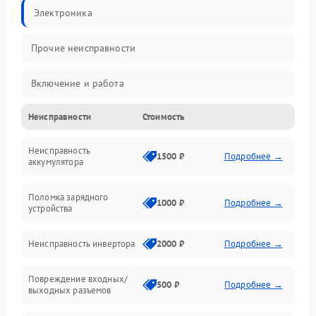
Электроника
Прочие неисправности
Включение и работа
Неисправности
Стоимость
Работа с нагрузкой
Неисправность
Звук и индикация
1500 ₽
Подробнее →
аккумулятора
Питание и режимы
Поломка зарядного
1000 ₽
Подробнее →
устройства
Интерфейсы и связь
Неисправность инвертора
2000 ₽
Подробнее →
Температура и эксплуатация
Повреждение входных/
500 ₽
Подробнее →
выходных разъемов
Механические повреждения