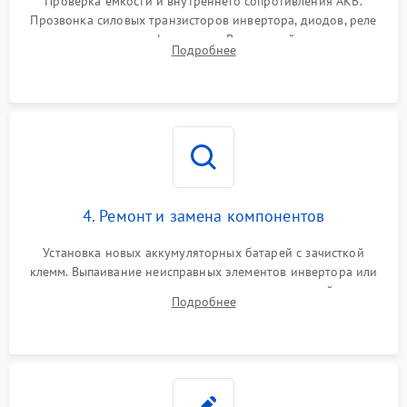
Проверка емкости и внутреннего сопротивления АКБ.
Прозвонка силовых транзисторов инвертора, диодов, реле
Неисправность системы
переключения и трансформатора. Визуальный поиск вздутых
Подробнее
защиты от короткого
1500 ₽
Подробнее →
конденсаторов и прогаров на печатной плате.
замыкания
Повреждение системы
1000 ₽
Подробнее →
защиты от перегрева
Неисправность системы
защиты от
1500 ₽
Подробнее →
перенапряжения
4. Ремонт и замена компонентов
Установка новых аккумуляторных батарей с зачисткой
клемм. Выпаивание неисправных элементов инвертора или
цепи зарядки и монтаж новых радиодеталей.
Подробнее
Восстановление поврежденных токоведущих дорожек и
замена реле.