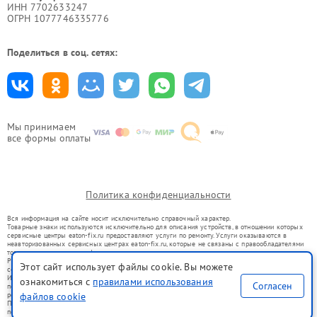
ИНН 7702633247
ОГРН 1077746335776
Поделиться в соц. сетях:
Мы принимаем
все формы оплаты
Политика конфиденциальности
Вся информация на сайте носит исключительно справочный характер.
Товарные знаки используются исключительно для описания устройств, в отношении которых
сервисные центры eaton-fix.ru предоставляют услуги по ремонту. Услуги оказываются в
неавторизованных сервисных центрах eaton-fix.ru, которые не связаны с правообладателями
товарных знаков или их официальными представителями.
Ремонт осуществляется для устройств, уже введенных в гражданский оборот в соответствии
Этот сайт использует файлы cookie. Вы можете
со статьей 1487 ГК РФ.
Использование товарных знаков не преследует цели индивидуализации услуг или введения
ознакомиться с
правилами использования
Согласен
потребителей в заблуждение, а служит для информирования о предоставляемых услугах по
ремонту техники указанных брендов.
файлов cookie
Представленная на сайте информация не является публичной офертой, определяемой
положениями Статьи 437(2) Гражданского кодекса РФ