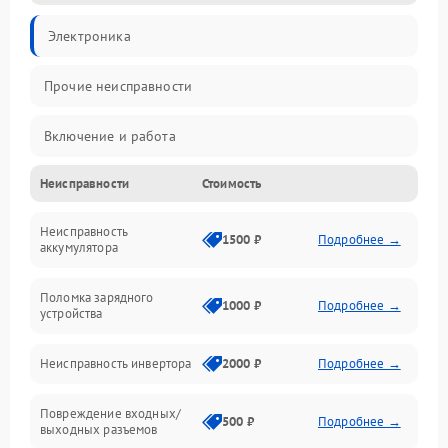
Электроника
Прочие неисправности
Включение и работа
Неисправности
Стоимость
Работа с нагрузкой
Неисправность
Звук и индикация
1500 ₽
Подробнее →
аккумулятора
Питание и режимы
Поломка зарядного
1000 ₽
Подробнее →
устройства
Интерфейсы и связь
Неисправность инвертора
2000 ₽
Подробнее →
Температура и эксплуатация
Повреждение входных/
500 ₽
Подробнее →
выходных разъемов
Механические повреждения