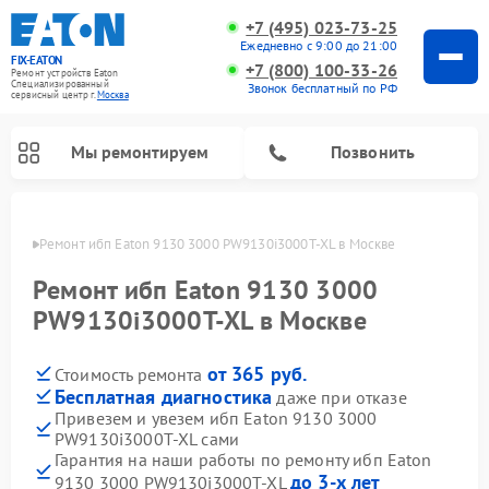
+7 (495) 023-73-25
Ежедневно с 9:00 до 21:00
FIX-EATON
+7 (800) 100-33-26
Ремонт устройств Eaton
Специализированный
Звонок бесплатный по РФ
cервисный центр г.
Москва
Мы ремонтируем
Позвонить
оскве
Ремонт ибп Eaton 9130 3000 PW9130i3000T-XL в Москве
Ремонт ибп Eaton 9130 3000
PW9130i3000T-XL в Москве
от 365 руб.
Стоимость ремонта
Бесплатная диагностика
даже при отказе
Привезем и увезем ибп Eaton 9130 3000
PW9130i3000T-XL сами
Гарантия на наши работы по ремонту ибп Eaton
до 3-х лет
9130 3000 PW9130i3000T-XL