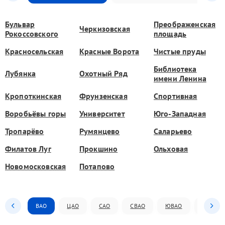
Бульвар
Преображенская
Черкизовская
Рокоссовского
площадь
Красносельская
Красные Ворота
Чистые пруды
Библиотека
Лубянка
Охотный Ряд
имени Ленина
Кропоткинская
Фрунзенская
Спортивная
Воробьёвы горы
Университет
Юго-Западная
Тропарёво
Румянцево
Саларьево
Филатов Луг
Прокшино
Ольховая
Новомосковская
Потапово
ВАО
ЦАО
САО
СВАО
ЮВАО
ЮАО