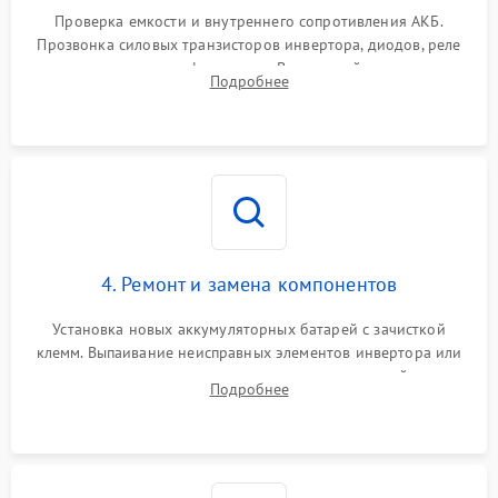
1000 ₽
Подробнее →
от перегрузок
Проверка емкости и внутреннего сопротивления АКБ.
Прозвонка силовых транзисторов инвертора, диодов, реле
Неисправность системы
переключения и трансформатора. Визуальный поиск вздутых
Подробнее
защиты от короткого
1500 ₽
Подробнее →
конденсаторов и прогаров на печатной плате.
замыкания
Повреждение системы
1000 ₽
Подробнее →
защиты от перегрева
Неисправность системы
защиты от
1500 ₽
Подробнее →
перенапряжения
4. Ремонт и замена компонентов
Установка новых аккумуляторных батарей с зачисткой
клемм. Выпаивание неисправных элементов инвертора или
цепи зарядки и монтаж новых радиодеталей.
Подробнее
Восстановление поврежденных токоведущих дорожек и
замена реле.