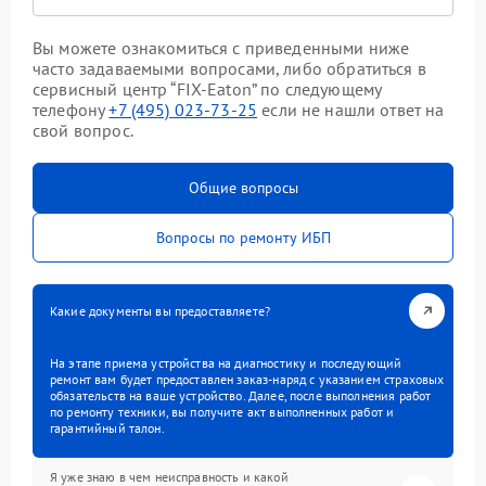
Вы можете ознакомиться с приведенными ниже
часто задаваемыми вопросами, либо обратиться в
сервисный центр “FIX-Eaton” по следующему
телефону
+7 (495) 023-73-25
если не нашли ответ на
свой вопрос.
Общие вопросы
Вопросы по ремонту ИБП
Какие документы вы предоставляете?
На этапе приема устройства на диагностику и последующий
ремонт вам будет предоставлен заказ-наряд с указанием страховых
обязательств на ваше устройство. Далее, после выполнения работ
по ремонту техники, вы получите акт выполненных работ и
гарантийный талон.
Я уже знаю в чем неисправность и какой