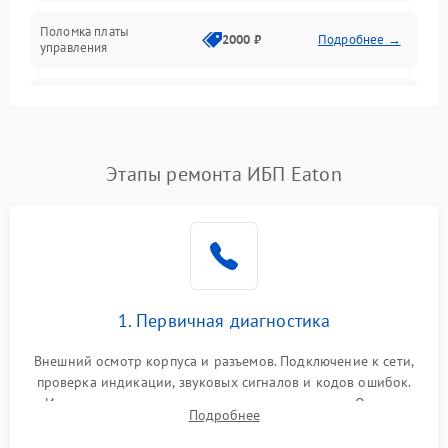
Поломка платы
Механика
2000 ₽
Подробнее →
управления
Неисправность
3000 ₽
Подробнее →
трансформатора
Повреждение
Этапы ремонта ИБП Eaton
500 ₽
Подробнее →
конденсаторов
Поломка предохранителя
100 ₽
Подробнее →
Неисправность системы
1000 ₽
Подробнее →
охлаждения
1. Первичная диагностика
Неисправность
500 ₽
Подробнее →
Внешний осмотр корпуса и разъемов. Подключение к сети,
индикаторов
проверка индикации, звуковых сигналов и кодов ошибок.
Измерение входного и выходного напряжения. Оценка
Поломка фильтров
Подробнее
1000 ₽
Подробнее →
реакции ИБП на отключение основного питания без
(EMI/EMC)
нагрузки.