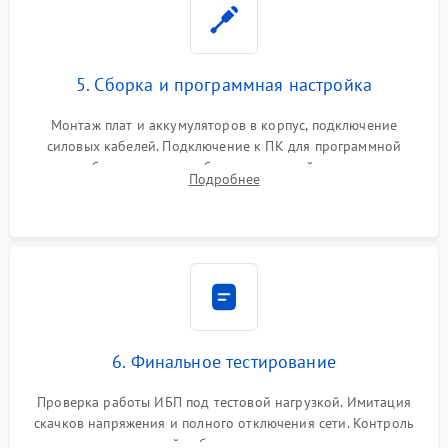
5. Сборка и программная настройка
Монтаж плат и аккумуляторов в корпус, подключение
силовых кабелей. Подключение к ПК для программной
калибровки констант батареи, настройки порогов
Подробнее
срабатывания AVR и сброса счетчиков старения АКБ.
6. Финальное тестирование
Проверка работы ИБП под тестовой нагрузкой. Имитация
скачков напряжения и полного отключения сети. Контроль
времени автономной работы, температурного режима и