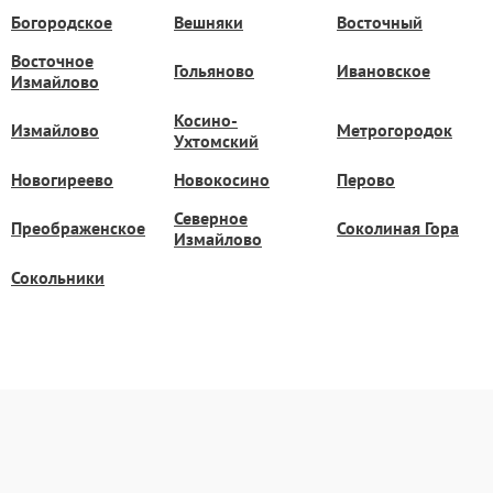
Богородское
Вешняки
Восточный
Восточное
Гольяново
Ивановское
Измайлово
Косино-
Измайлово
Метрогородок
Ухтомский
Новогиреево
Новокосино
Перово
Северное
Преображенское
Соколиная Гора
Измайлово
Сокольники