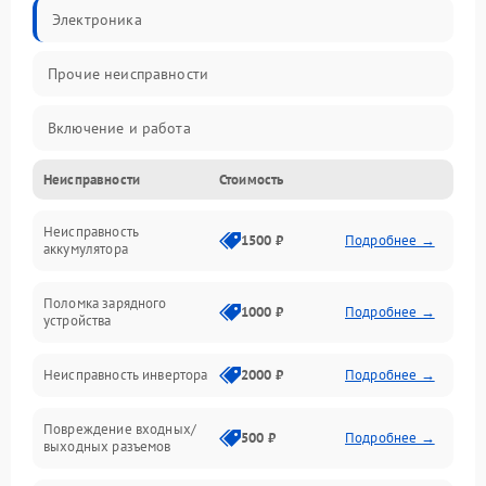
Электроника
Прочие неисправности
Включение и работа
Неисправности
Стоимость
Работа с нагрузкой
Неисправность
Звук и индикация
1500 ₽
Подробнее →
аккумулятора
Питание и режимы
Поломка зарядного
1000 ₽
Подробнее →
устройства
Интерфейсы и связь
Неисправность инвертора
2000 ₽
Подробнее →
Температура и эксплуатация
Повреждение входных/
500 ₽
Подробнее →
выходных разъемов
Механические повреждения