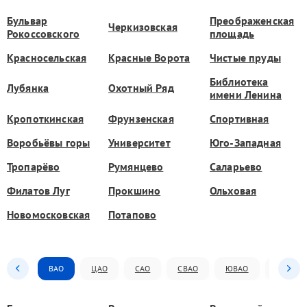
Бульвар
Преображенская
Черкизовская
Рокоссовского
площадь
Красносельская
Красные Ворота
Чистые пруды
Библиотека
Лубянка
Охотный Ряд
имени Ленина
Кропоткинская
Фрунзенская
Спортивная
Воробьёвы горы
Университет
Юго-Западная
Тропарёво
Румянцево
Саларьево
Филатов Луг
Прокшино
Ольховая
Новомосковская
Потапово
ВАО
ЦАО
САО
СВАО
ЮВАО
ЮАО