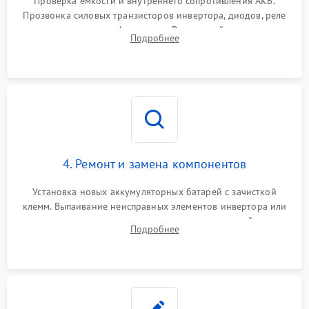
Проверка емкости и внутреннего сопротивления АКБ.
Прозвонка силовых транзисторов инвертора, диодов, реле
Неисправность системы
переключения и трансформатора. Визуальный поиск вздутых
Подробнее
защиты от короткого
1500 ₽
Подробнее →
конденсаторов и прогаров на печатной плате.
замыкания
Повреждение системы
1000 ₽
Подробнее →
защиты от перегрева
Неисправность системы
защиты от
1500 ₽
Подробнее →
перенапряжения
4. Ремонт и замена компонентов
Установка новых аккумуляторных батарей с зачисткой
клемм. Выпаивание неисправных элементов инвертора или
цепи зарядки и монтаж новых радиодеталей.
Подробнее
Восстановление поврежденных токоведущих дорожек и
замена реле.