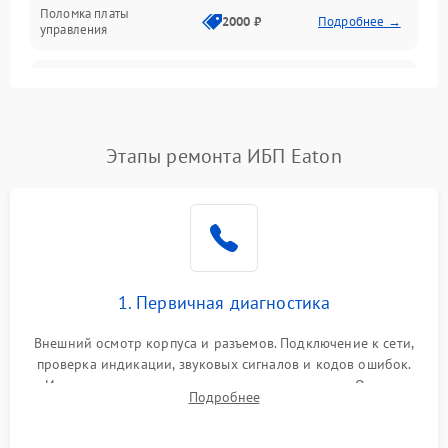
Поломка платы
Механика
2000 ₽
Подробнее →
управления
Неисправность
3000 ₽
Подробнее →
трансформатора
Повреждение
Этапы ремонта ИБП Eaton
500 ₽
Подробнее →
конденсаторов
Поломка предохранителя
100 ₽
Подробнее →
Неисправность системы
1000 ₽
Подробнее →
охлаждения
1. Первичная диагностика
Неисправность
500 ₽
Подробнее →
Внешний осмотр корпуса и разъемов. Подключение к сети,
индикаторов
проверка индикации, звуковых сигналов и кодов ошибок.
Измерение входного и выходного напряжения. Оценка
Поломка фильтров
Подробнее
1000 ₽
Подробнее →
реакции ИБП на отключение основного питания без
(EMI/EMC)
нагрузки.