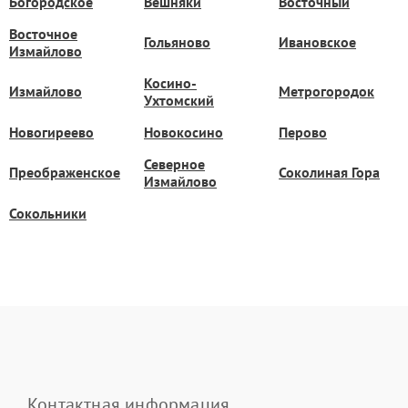
Богородское
Вешняки
Восточный
Восточное
Гольяново
Ивановское
Измайлово
Косино-
Измайлово
Метрогородок
Ухтомский
Новогиреево
Новокосино
Перово
Северное
Преображенское
Соколиная Гора
Измайлово
Сокольники
Контактная информация