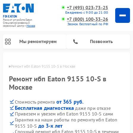
+7 (495) 023-73-25
Ежедневно с 9:00 до 21:00
FIX-EATON
+7 (800) 100-33-26
Ремонт устройств Eaton
Специализированный
Звонок бесплатный по РФ
cервисный центр г.
Москва
Мы ремонтируем
Позвонить
оскве
Ремонт ибп Eaton 9155 10-S в Москве
Ремонт ибп Eaton 9155 10-S в
Москве
от 365 руб.
Стоимость ремонта
Бесплатная диагностика
даже при отказе
Привезем и увезем ибп Eaton 9155 10-S сами
Гарантия на наши работы по ремонту ибп Eaton
до 3-х лет
9155 10-S
Срочный ремонт ибп Eaton 9155 10-S в течении