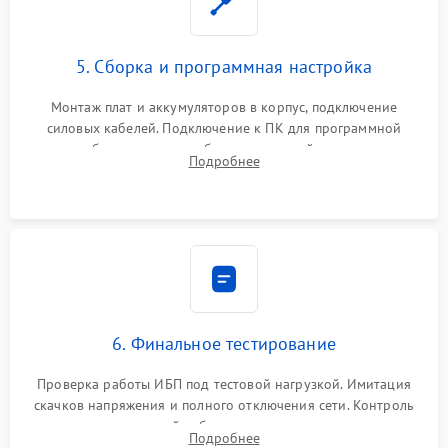
5. Сборка и программная настройка
Монтаж плат и аккумуляторов в корпус, подключение
силовых кабелей. Подключение к ПК для программной
калибровки констант батареи, настройки порогов
Подробнее
срабатывания AVR и сброса счетчиков старения АКБ.
6. Финальное тестирование
Проверка работы ИБП под тестовой нагрузкой. Имитация
скачков напряжения и полного отключения сети. Контроль
времени автономной работы, температурного режима и
Подробнее
корректности формы выходного сигнала.