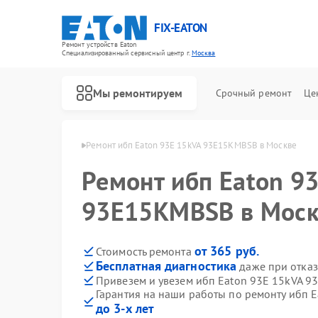
FIX-EATON
Ремонт устройств Eaton
Специализированный cервисный центр г.
Москва
Мы ремонтируем
Срочный ремонт
Це
 ибп Eaton в Москве
Ремонт ибп Eaton 93E 15kVA 93E15KMBSB в Москве
Ремонт ибп Eaton 9
93E15KMBSB в Моск
от 365 руб.
Стоимость ремонта
Бесплатная диагностика
даже при отказ
Привезем и увезем ибп Eaton 93E 15kVA 
Гарантия на наши работы по ремонту ибп 
до 3-х лет