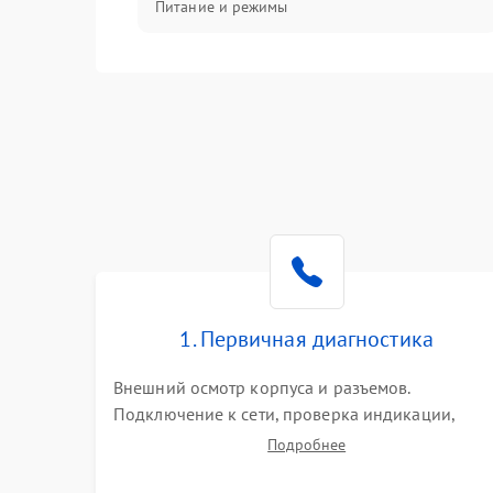
Питание и режимы
Интерфейсы и связь
Температура и эксплуатация
Механические повреждения
Механика
1. Первичная диагностика
Внешний осмотр корпуса и разъемов.
Подключение к сети, проверка индикации,
звуковых сигналов и кодов ошибок. Измерение
Подробнее
входного и выходного напряжения. Оценка