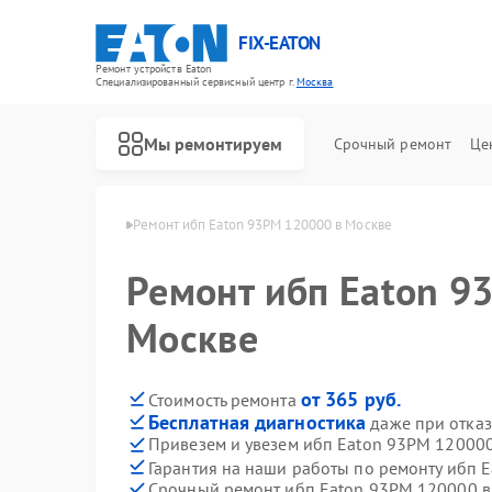
FIX-EATON
Ремонт устройств Eaton
Специализированный cервисный центр г.
Москва
Мы ремонтируем
Срочный ремонт
Це
 ибп Eaton в Москве
Ремонт ибп Eaton 93PM 120000 в Москве
Ремонт ибп Eaton 9
Москве
от 365 руб.
Стоимость ремонта
Бесплатная диагностика
даже при отказ
Привезем и увезем ибп Eaton 93PM 12000
Гарантия на наши работы по ремонту ибп
Срочный ремонт ибп Eaton 93PM 120000 в 