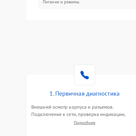
Питание и режимы
Интерфейсы и связь
Температура и эксплуатация
Механические повреждения
Механика
1. Первичная диагностика
Внешний осмотр корпуса и разъемов.
Подключение к сети, проверка индикации,
звуковых сигналов и кодов ошибок. Измерение
Подробнее
входного и выходного напряжения. Оценка