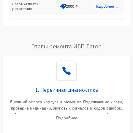
Поломка платы
Механика
2000 ₽
Подробнее →
управления
Неисправность
3000 ₽
Подробнее →
трансформатора
Повреждение
Этапы ремонта ИБП Eaton
500 ₽
Подробнее →
конденсаторов
Поломка предохранителя
100 ₽
Подробнее →
Неисправность системы
1000 ₽
Подробнее →
охлаждения
1. Первичная диагностика
Неисправность
500 ₽
Подробнее →
Внешний осмотр корпуса и разъемов. Подключение к сети,
индикаторов
проверка индикации, звуковых сигналов и кодов ошибок.
Измерение входного и выходного напряжения. Оценка
Поломка фильтров
Подробнее
1000 ₽
Подробнее →
реакции ИБП на отключение основного питания без
(EMI/EMC)
нагрузки.