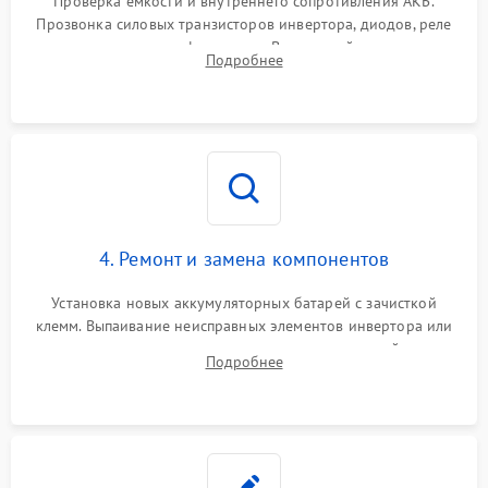
Проверка емкости и внутреннего сопротивления АКБ.
Прозвонка силовых транзисторов инвертора, диодов, реле
Неисправность системы
переключения и трансформатора. Визуальный поиск вздутых
Подробнее
защиты от короткого
1500 ₽
Подробнее →
конденсаторов и прогаров на печатной плате.
замыкания
Повреждение системы
1000 ₽
Подробнее →
защиты от перегрева
Неисправность системы
защиты от
1500 ₽
Подробнее →
перенапряжения
4. Ремонт и замена компонентов
Установка новых аккумуляторных батарей с зачисткой
клемм. Выпаивание неисправных элементов инвертора или
цепи зарядки и монтаж новых радиодеталей.
Подробнее
Восстановление поврежденных токоведущих дорожек и
замена реле.