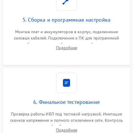
5. Сборка и программная настройка
Монтаж плат и аккумуляторов в корпус, подключение
силовых кабелей. Подключение к ПК для программной
калибровки констант батареи, настройки порогов
Подробнее
срабатывания AVR и сброса счетчиков старения АКБ.
6. Финальное тестирование
Проверка работы ИБП под тестовой нагрузкой. Имитация
скачков напряжения и полного отключения сети. Контроль
времени автономной работы, температурного режима и
Подробнее
корректности формы выходного сигнала.