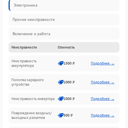
Электроника
Прочие неисправности
Включение и работа
Неисправности
Стоимость
Работа с нагрузкой
Неисправность
Звук и индикация
1500 ₽
Подробнее →
аккумулятора
Питание и режимы
Поломка зарядного
1000 ₽
Подробнее →
устройства
Интерфейсы и связь
Неисправность инвертора
2000 ₽
Подробнее →
Температура и эксплуатация
Повреждение входных/
500 ₽
Подробнее →
выходных разъемов
Механические повреждения