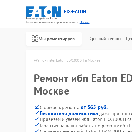
FIX-EATON
Ремонт устройств Eaton
Специализированный cервисный центр г.
Москва
Мы ремонтируем
Срочный ремонт
Це
 ибп Eaton в Москве
Ремонт ибп Eaton EDX3000H в Москве
Ремонт ибп Eaton E
Москве
от 365 руб.
Стоимость ремонта
Бесплатная диагностика
даже при отказ
Привезем и увезем ибп Eaton EDX3000H с
Гарантия на наши работы по ремонту ибп
Срочный ремонт ибп Eaton EDX3000H в те