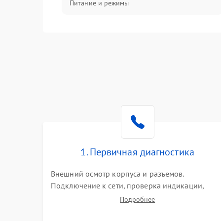
Питание и режимы
Интерфейсы и связь
Температура и эксплуатация
Механические повреждения
Механика
1. Первичная диагностика
Внешний осмотр корпуса и разъемов.
Подключение к сети, проверка индикации,
звуковых сигналов и кодов ошибок. Измерение
Подробнее
входного и выходного напряжения. Оценка