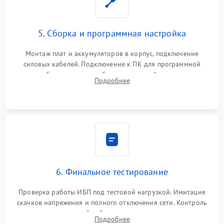
5. Сборка и программная настройка
Монтаж плат и аккумуляторов в корпус, подключение
силовых кабелей. Подключение к ПК для программной
калибровки констант батареи, настройки порогов
Подробнее
срабатывания AVR и сброса счетчиков старения АКБ.
6. Финальное тестирование
Проверка работы ИБП под тестовой нагрузкой. Имитация
скачков напряжения и полного отключения сети. Контроль
времени автономной работы, температурного режима и
Подробнее
корректности формы выходного сигнала.