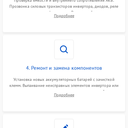
Проверка емкости и внутреннего сопротивления АКБ.
Прозвонка силовых транзисторов инвертора, диодов, реле
Неисправность системы
переключения и трансформатора. Визуальный поиск вздутых
Подробнее
защиты от короткого
1500 ₽
Подробнее →
конденсаторов и прогаров на печатной плате.
замыкания
Повреждение системы
1000 ₽
Подробнее →
защиты от перегрева
Неисправность системы
защиты от
1500 ₽
Подробнее →
перенапряжения
4. Ремонт и замена компонентов
Установка новых аккумуляторных батарей с зачисткой
клемм. Выпаивание неисправных элементов инвертора или
цепи зарядки и монтаж новых радиодеталей.
Подробнее
Восстановление поврежденных токоведущих дорожек и
замена реле.