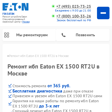
+7 (495) 023-73-25
Ежедневно с 9:00 до 21:00
FIX-EATON
+7 (800) 100-33-26
Ремонт устройств Eaton
Специализированный
Звонок бесплатный по РФ
cервисный центр г.
Москва
Мы ремонтируем
Позвонить
оскве
Ремонт ибп Eaton EX 1500 RT2U в Москве
Ремонт ибп Eaton EX 1500 RT2U в
Москве
от 365 руб.
Стоимость ремонта
Бесплатная диагностика
даже при отказе
Привезем и увезем ибп Eaton EX 1500 RT2U сами
Гарантия на наши работы по ремонту ибп Eaton
до 3-х лет
EX 1500 RT2U
Срочный ремонт ибп Eaton EX 1500 RT2U в