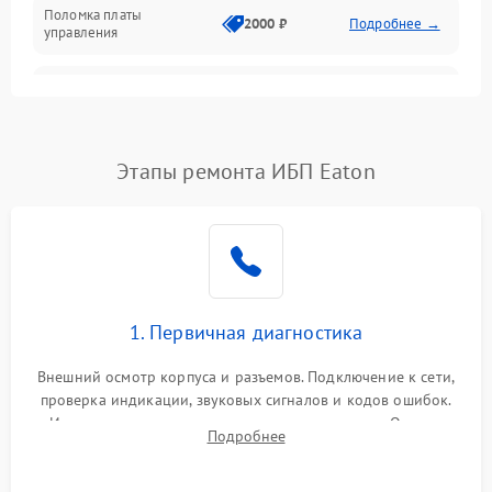
Поломка платы
Механика
2000 ₽
Подробнее →
управления
Неисправность
3000 ₽
Подробнее →
трансформатора
Повреждение
Этапы ремонта ИБП Eaton
500 ₽
Подробнее →
конденсаторов
Поломка предохранителя
100 ₽
Подробнее →
Неисправность системы
1000 ₽
Подробнее →
охлаждения
1. Первичная диагностика
Неисправность
500 ₽
Подробнее →
Внешний осмотр корпуса и разъемов. Подключение к сети,
индикаторов
проверка индикации, звуковых сигналов и кодов ошибок.
Измерение входного и выходного напряжения. Оценка
Поломка фильтров
Подробнее
1000 ₽
Подробнее →
реакции ИБП на отключение основного питания без
(EMI/EMC)
нагрузки.