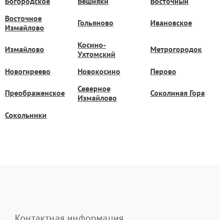
Богородское
Вешняки
Восточный
Восточное
Гольяново
Ивановское
Измайлово
Косино-
Измайлово
Метрогородок
Ухтомский
Новогиреево
Новокосино
Перово
Северное
Преображенское
Соколиная Гора
Измайлово
Сокольники
Контактная информация