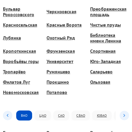
Бульвар
Преображенская
Черкизовская
Рокоссовского
площадь
Красносельская
Красные Ворота
Чистые пруды
Библиотека
Лубянка
Охотный Ряд
имени Ленина
Кропоткинская
Фрунзенская
Спортивная
Воробьёвы горы
Университет
Юго-Западная
Тропарёво
Румянцево
Саларьево
Филатов Луг
Прокшино
Ольховая
Новомосковская
Потапово
ВАО
ЦАО
САО
СВАО
ЮВАО
ЮАО