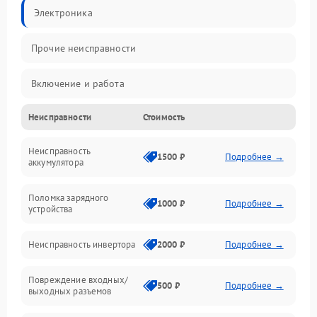
Электроника
Прочие неисправности
Включение и работа
Неисправности
Стоимость
Работа с нагрузкой
Неисправность
Звук и индикация
1500 ₽
Подробнее →
аккумулятора
Питание и режимы
Поломка зарядного
1000 ₽
Подробнее →
устройства
Интерфейсы и связь
Неисправность инвертора
2000 ₽
Подробнее →
Температура и эксплуатация
Повреждение входных/
500 ₽
Подробнее →
выходных разъемов
Механические повреждения