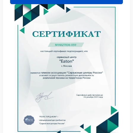
модулей или сбои в электронике. Мы проводим
ремонт с применением оригинальных
комплектующих и точных измерительных приборов,
чтобы сохранить стабильность и долговечность
оборудования.
Наши направления ремонта
Мы выполняем обслуживание и ремонт устройств
Eaton всех типов и серий:
Ремонт источников бесперебойного питания —
замена аккумуляторов, плат управления,
конденсаторов и реле;
Ремонт стабилизаторов напряжения — настройка
регуляторов, проверка выходного сигнала,
восстановление контактов;
Ремонт инверторов — пайка плат, замена
силовых элементов и транзисторов;
Проверка и восстановление систем охлаждения
и вентиляции;
Профилактика — чистка, калибровка и
тестирование под нагрузкой.