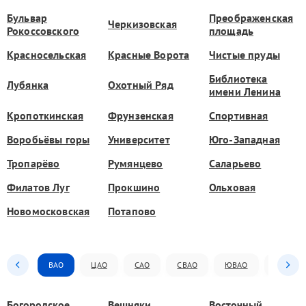
Бульвар
Преображенская
Черкизовская
Рокоссовского
площадь
Красносельская
Красные Ворота
Чистые пруды
Библиотека
Лубянка
Охотный Ряд
имени Ленина
Кропоткинская
Фрунзенская
Спортивная
Воробьёвы горы
Университет
Юго-Западная
Тропарёво
Румянцево
Саларьево
Филатов Луг
Прокшино
Ольховая
Новомосковская
Потапово
ВАО
ЦАО
САО
СВАО
ЮВАО
ЮАО
Богородское
Вешняки
Восточный