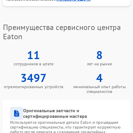
адресу: ул. Чаянова 18. Мы проведём диагностику,
согласуем стоимость и сроки, а затем восстановим
стабильную работу вашего оборудования Eaton.
С нашим сервисом техника Eaton вновь обеспечит
Преимущества сервисного центра
защиту электроники от перепадов напряжения и
бесперебойную подачу питания при любых
Eaton
условиях эксплуатации.
11
8
сотрудников в штате
лет на рынке
3497
4
отремонтированных устройств
минимальный опыт работы
специалистов
Оригинальные запчасти и
сертифицированные мастера
Используются оригинальные детали Eaton и прошедшие
сертификацию специалисты, что гарантирует корректную
работу после ремонта и сохранение гарантийных