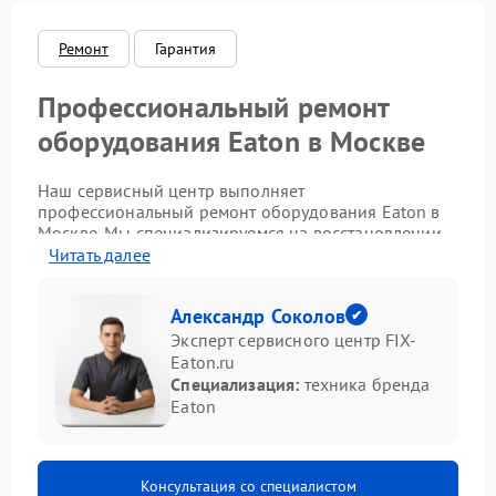
Ремонт
Гарантия
Профессиональный ремонт
оборудования Eaton в Москве
Наш сервисный центр выполняет
профессиональный ремонт оборудования Eaton в
Москве. Мы специализируемся на восстановлении
источников бесперебойного питания,
Читать далее
стабилизаторов и инверторов этого бренда. Если
техника Итон не включается, не держит нагрузку,
Александр Соколов
выдает ошибку или работает нестабильно — наши
инженеры проведут диагностику и устранят
Эксперт сервисного центр FIX-
неисправность в кратчайшие сроки.
Eaton.ru
Специализация:
техника бренда
Оборудование Eaton обеспечивает надёжную
Eaton
защиту серверов, компьютерных сетей, систем
безопасности и промышленного оборудования от
перебоев электропитания. При длительной работе
возможен износ аккумуляторов, поломка силовых
Консультация со специалистом