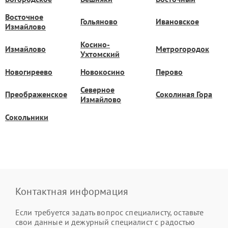
Восточное
Гольяново
Ивановское
Измайлово
Косино-
Измайлово
Метрогородок
Ухтомский
Новогиреево
Новокосино
Перово
Северное
Преображенское
Соколиная Гора
Измайлово
Сокольники
Контактная информация
Если требуется задать вопрос специалисту, оставьте
свои данные и дежурный специалист с радостью